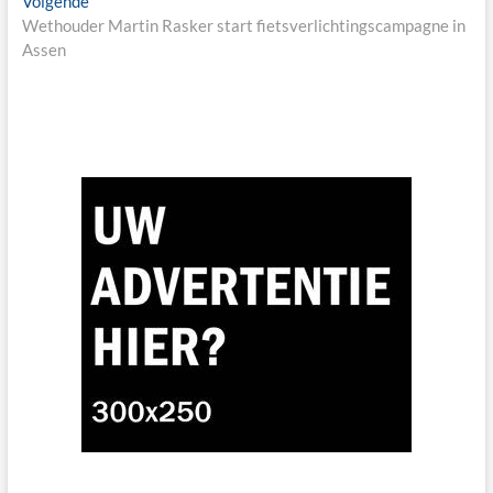
Next
Volgende
post:
Wethouder Martin Rasker start fietsverlichtingscampagne in
Assen