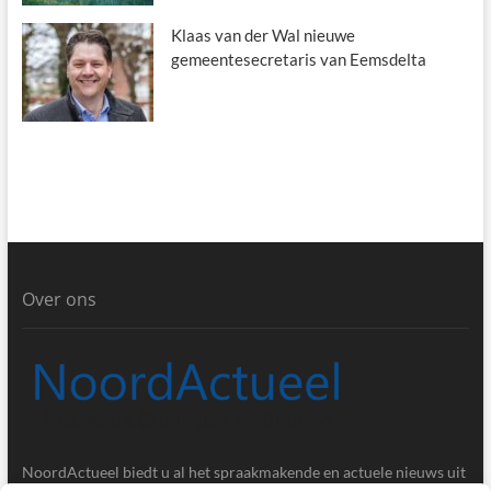
Klaas van der Wal nieuwe
gemeentesecretaris van Eemsdelta
Over ons
NoordActueel biedt u al het spraakmakende en actuele nieuws uit