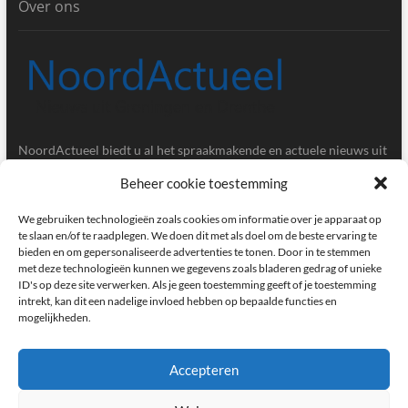
Over ons
NoordActueel biedt u al het spraakmakende en actuele nieuws uit
de provincies Groningen en Drenthe.
Beheer cookie toestemming
Gegevens
We gebruiken technologieën zoals cookies om informatie over je apparaat op
te slaan en/of te raadplegen. We doen dit met als doel om de beste ervaring te
bieden en om gepersonaliseerde advertenties te tonen. Door in te stemmen
Postbus 5020, 9700GA, Groningen
met deze technologieën kunnen we gegevens zoals bladeren gedrag of unieke
ID's op deze site verwerken. Als je geen toestemming geeft of je toestemming
redactie@noordactueel.nl
intrekt, kan dit een nadelige invloed hebben op bepaalde functies en
mogelijkheden.
facebook
twitter
instagram
Accepteren