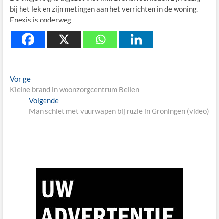
bij het lek en zijn metingen aan het verrichten in de woning.
Enexis is onderweg.
Berichtnavigatie
Previous
Vorige
post:
Kleine brand in woonzorgcentrum Beilen
Next
Volgende
post:
Man schiet met vuurwapen bij ruzie in Groningen (video)