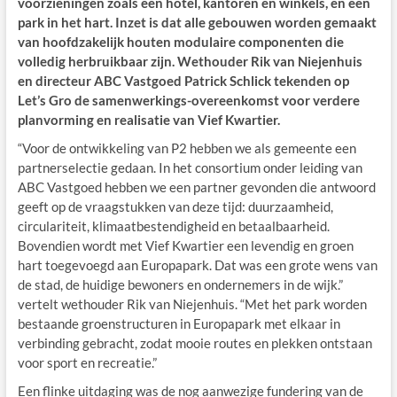
voorzieningen zoals een hotel, kantoren en winkels, en een
park in het hart. Inzet is dat alle gebouwen worden gemaakt
van hoofdzakelijk houten modulaire componenten die
volledig herbruikbaar zijn. Wethouder Rik van Niejenhuis
en directeur ABC Vastgoed Patrick Schlick tekenden op
Let’s Gro de samenwerkings-overeenkomst voor verdere
planvorming en realisatie van Vief Kwartier.
“Voor de ontwikkeling van P2 hebben we als gemeente een
partnerselectie gedaan. In het consortium onder leiding van
ABC Vastgoed hebben we een partner gevonden die antwoord
geeft op de vraagstukken van deze tijd: duurzaamheid,
circulariteit, klimaatbestendigheid en betaalbaarheid.
Bovendien wordt met Vief Kwartier een levendig en groen
hart toegevoegd aan Europapark. Dat was een grote wens van
de stad, de huidige bewoners en ondernemers in de wijk.”
vertelt wethouder Rik van Niejenhuis. “Met het park worden
bestaande groenstructuren in Europapark met elkaar in
verbinding gebracht, zodat mooie routes en plekken ontstaan
voor sport en recreatie.”
Een flinke uitdaging was de nog aanwezige fundering van de