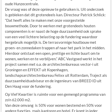
oude Hunzecentrale.
De vraag was of deze opnieuw te gebruiken is. Uit onderzoek
is gebleken dat dit grotendeels kan. Directeur Patrick Schlick:
“Dat heeft alles te maken met onze voorgestelde
bouwmethode. Door te werken met grotendeels houten
componenten is er naast de hoge duurzaamheid ook sprake
van een veel lichtere belasting op de fundering waardoor
hergebruik mogelijk is. De terrasvormige houtbouw met
groen- en zonnedaken trappen af naar het park in het midden.
Hierdoor ontstaat een open, prettige en lichte buurt om te
wonen, werken en te verblijven.” ABC Vastgoed werkt in het
project samen met o.a. de architectenbureaus vector-i uit
Groningen en EFFEKT uit Kopenhagen,
landschapsarchitectenbureau Felixx uit Rotterdam, Traject als
duurzaamheidsadviseur en de ingenieurs van BREED ID uit
Den Haag voor de fundering.
Op Vief Kwartier is ruimte voor een gemengd programma van
zo’n 62.000 m2.
Van deze omvang is 50% voor wonen bestemd en 50% voor
andere functies, zoals kantoren en hotel. Er komt in ieder