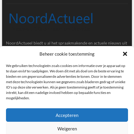
NoordActueel biedt u al het spraakmakende en actuele nieuws uit
de provincies Groningen en Drenthe.
Beheer cookie toestemming
Gegevens
We gebruiken technologieën zoals cookies om informatie over je apparaat op
te slaan en/of te raadplegen. We doen dit met als doel om de beste ervaring te
bieden en om gepersonaliseerde advertenties te tonen. Door in te stemmen
Postbus 5020, 9700GA, Groningen
met deze technologieën kunnen we gegevens zoals bladeren gedrag of unieke
ID's op deze site verwerken. Als je geen toestemming geeft of je toestemming
redactie@noordactueel.nl
intrekt, kan dit een nadelige invloed hebben op bepaalde functies en
mogelijkheden.
facebook
twitter
instagram
Accepteren
Weigeren
NoordActueel – Het laatste nieuws uit Groningen en Drenthe
|