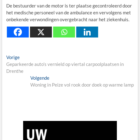
De bestuurder van de motor is ter plaatse gecontroleerd door
het medische personeel van de ambulance en vervolgens met
onbekende verwondingen overgebracht naar het ziekenhuis.
Berichtnavigatie
Previous
Vorige
post:
Geparkeerde auto’s vernield op viertal carpoolplaatsen in
Drenthe
Next
Volgende
post:
Woning in Peize vol rook door doek op warme lamp