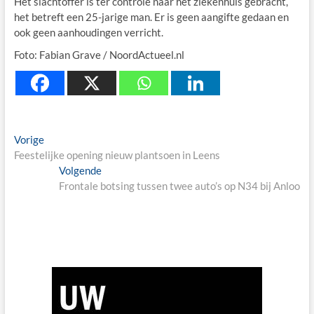
Het slachtoffer is ter controle naar het ziekenhuis gebracht,
het betreft een 25-jarige man. Er is geen aangifte gedaan en
ook geen aanhoudingen verricht.
Foto: Fabian Grave / NoordActueel.nl
Berichtnavigatie
Previous
Vorige
post:
Feestelijke opening nieuw plantsoen in Leens
Next
Volgende
post:
Frontale botsing tussen twee auto’s op N34 bij Anloo