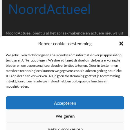
NoordActueel biedt u al het spraakmakende en actuele nieuws uit
de provincies Groningen en Drenthe.
Beheer cookie toestemming
Gegevens
We gebruiken technologieën zoals cookies om informatie over je apparaat op
te slaan en/of te raadplegen. We doen dit met als doel om de beste ervaring te
bieden en om gepersonaliseerde advertenties te tonen. Door in te stemmen
Postbus 5020, 9700GA, Groningen
met deze technologieën kunnen we gegevens zoals bladeren gedrag of unieke
ID's op deze site verwerken. Als je geen toestemming geeft of je toestemming
redactie@noordactueel.nl
intrekt, kan dit een nadelige invloed hebben op bepaalde functies en
mogelijkheden.
facebook
twitter
instagram
Accepteren
Weigeren
NoordActueel – Het laatste nieuws uit Groningen en Drenthe
|
Designed by:
Theme Freesia
|
WordPress
| © Copyright All right reserved
Bekijk voorkeuren