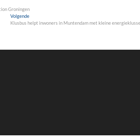
tion Groningen
Next
Volgende
post:
Klusbus helpt inwoners in Muntendam met kleine energiekluss