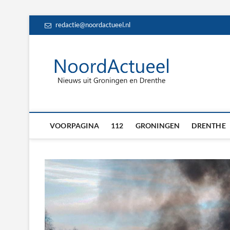
Skip
redactie@noordactueel.nl
to
content
NoordA
HET LAATSTE NIE
Drent
VOORPAGINA
112
GRONINGEN
DRENTHE