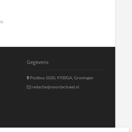
en
Gegevens
Postbus 5020, 9700GA, Groningen
redactie@noordactueel.nl