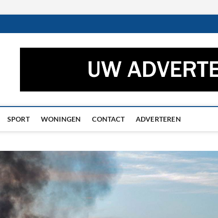
ctueel – Het laatste nieuw
UWS UIT GRONINGEN EN DRENTHE
he
SPORT
WONINGEN
CONTACT
ADVERTEREN