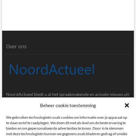
Over ons
NoordActueel biedt u al het spraakmakende en actuele nieuws uit
de provincies Groningen en Drenthe.
Beheer cookie toestemming
Gegevens
We gebruiken technologieën zoals cookies om informatie over je apparaat op
te slaan en/of te raadplegen. We doen dit met als doel om de beste ervaring te
bieden en om gepersonaliseerde advertenties te tonen. Door in te stemmen
Postbus 5020, 9700GA, Groningen
met deze technologieën kunnen we gegevens zoals bladeren gedrag of unieke