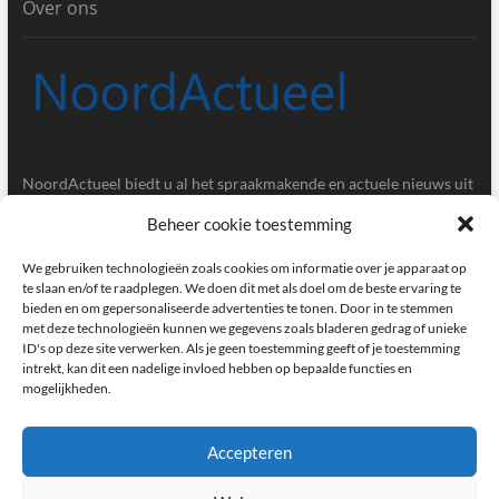
Over ons
NoordActueel biedt u al het spraakmakende en actuele nieuws uit
de provincies Groningen en Drenthe.
Beheer cookie toestemming
Gegevens
We gebruiken technologieën zoals cookies om informatie over je apparaat op
te slaan en/of te raadplegen. We doen dit met als doel om de beste ervaring te
bieden en om gepersonaliseerde advertenties te tonen. Door in te stemmen
Postbus 5020, 9700GA, Groningen
met deze technologieën kunnen we gegevens zoals bladeren gedrag of unieke
ID's op deze site verwerken. Als je geen toestemming geeft of je toestemming
redactie@noordactueel.nl
intrekt, kan dit een nadelige invloed hebben op bepaalde functies en
mogelijkheden.
facebook
twitter
instagram
Accepteren