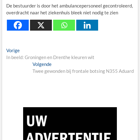
De bestuurder is door het ambulancepersoneel gecontroleerd,
overdracht naar het ziekenhuis bleek niet nodig te zien
Berichtnavigatie
Previous
Vorige
post:
In beeld: Groningen en Drenthe kleuren wit
Next
Volgende
post:
Twee gewonden bij frontale botsing N355 Aduard