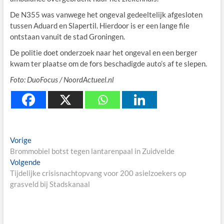
De N355 was vanwege het ongeval gedeeltelijk afgesloten
tussen Aduard en Slapertil. Hierdoor is er een lange file
ontstaan vanuit de stad Groningen.
De politie doet onderzoek naar het ongeval en een berger
kwam ter plaatse om de fors beschadigde auto’s af te slepen.
Foto: DuoFocus / NoordActueel.nl
Berichtnavigatie
Previous
Vorige
post:
Brommobiel botst tegen lantarenpaal in Zuidvelde
Next
Volgende
post:
Tijdelijke crisisnachtopvang voor 200 asielzoekers op
grasveld bij Stadskanaal