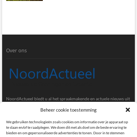
Over ons
NoordActueel biedt u al het spraakmakende en actuele nieuws uit
de provincies Groningen en Drenthe.
Beheer cookie toestemming
Gegevens
We gebruiken technologieën zoals cookies om informatie over je apparaat op
te slaan en/of te raadplegen. We doen dit met als doel om de beste ervaring te
bieden en om gepersonaliseerde advertenties te tonen. Door in te stemmen
Postbus 5020, 9700GA, Groningen