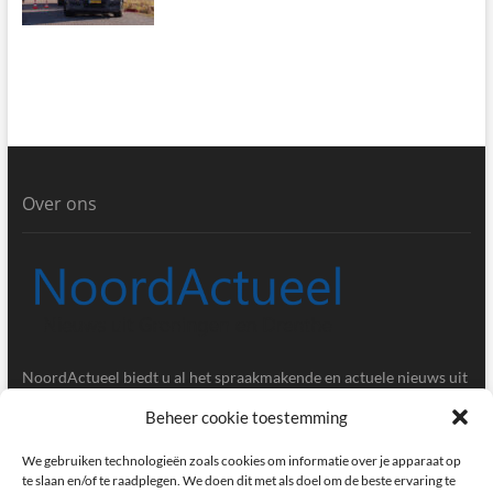
Over ons
NoordActueel biedt u al het spraakmakende en actuele nieuws uit
de provincies Groningen en Drenthe.
Beheer cookie toestemming
Gegevens
We gebruiken technologieën zoals cookies om informatie over je apparaat op
te slaan en/of te raadplegen. We doen dit met als doel om de beste ervaring te