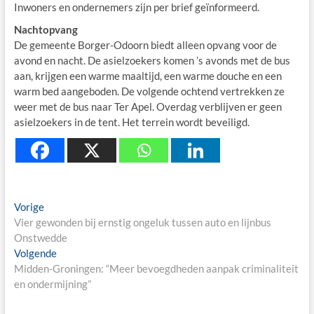
Inwoners en ondernemers zijn per brief geïnformeerd.
Nachtopvang
De gemeente Borger-Odoorn biedt alleen opvang voor de
avond en nacht. De asielzoekers komen ’s avonds met de bus
aan, krijgen een warme maaltijd, een warme douche en een
warm bed aangeboden. De volgende ochtend vertrekken ze
weer met de bus naar Ter Apel. Overdag verblijven er geen
asielzoekers in de tent. Het terrein wordt beveiligd.
Berichtnavigatie
Previous
Vorige
post:
Vier gewonden bij ernstig ongeluk tussen auto en lijnbus
Onstwedde
Next
Volgende
post:
Midden-Groningen: “Meer bevoegdheden aanpak criminaliteit
en ondermijning”