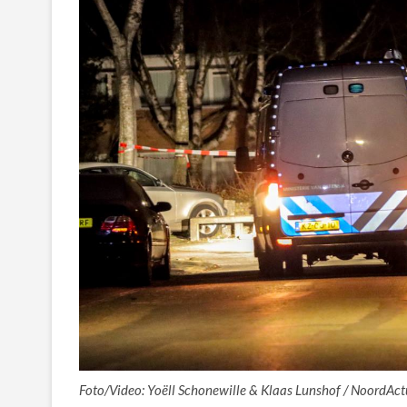
Foto/Video: Yoëll Schonewille & Klaas Lunshof / NoordAct