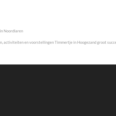
in Noordlaren
xt
st:
n, activiteiten en voorstellingen Timmertje in Hoogezand groot succ