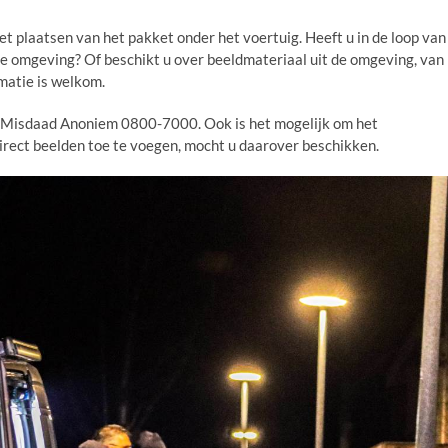
het plaatsen van het pakket onder het voertuig. Heeft u in de loop van
die omgeving? Of beschikt u over beeldmateriaal uit de omgeving, van
matie is welkom.
 Misdaad Anoniem 0800-7000. Ook is het mogelijk om het
k direct beelden toe te voegen, mocht u daarover beschikken.