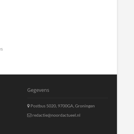
es
Gegevens
Postbus 5020, 9700GA, Groningen
redactie@noordactueel.nl