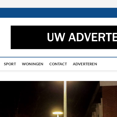
ctueel – Het laatste nieuw
UWS UIT GRONINGEN EN DRENTHE
he
SPORT
WONINGEN
CONTACT
ADVERTEREN