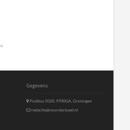
en
Gegevens
Postbus 5020, 9700GA, Groningen
redactie@noordactueel.nl