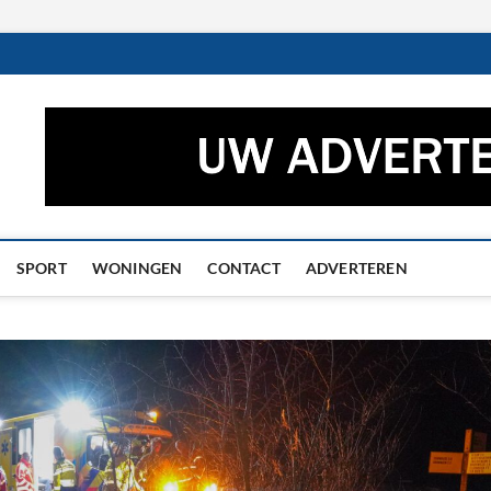
ctueel – Het laatste nieuw
UWS UIT GRONINGEN EN DRENTHE
he
SPORT
WONINGEN
CONTACT
ADVERTEREN