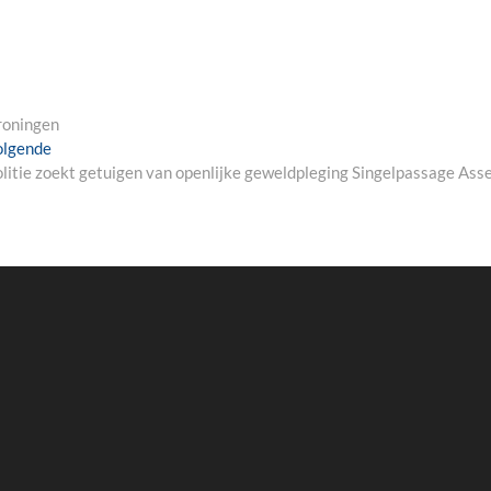
Groningen
Next
olgende
post:
litie zoekt getuigen van openlijke geweldpleging Singelpassage Ass