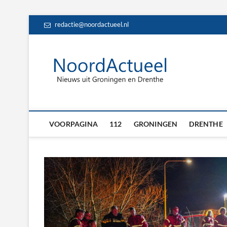
Skip
redactie@noordactueel.nl
to
content
NoordA
HET LAATSTE NIE
Drent
VOORPAGINA
112
GRONINGEN
DRENTHE