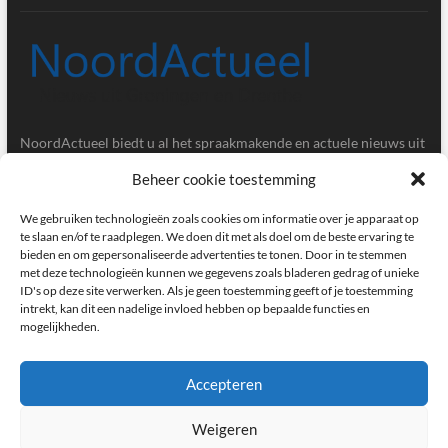
NoordActueel biedt u al het spraakmakende en actuele nieuws uit
de provincies Groningen en Drenthe.
Beheer cookie toestemming
Gegevens
We gebruiken technologieën zoals cookies om informatie over je apparaat op
te slaan en/of te raadplegen. We doen dit met als doel om de beste ervaring te
bieden en om gepersonaliseerde advertenties te tonen. Door in te stemmen
Postbus 5020, 9700GA, Groningen
met deze technologieën kunnen we gegevens zoals bladeren gedrag of unieke
ID's op deze site verwerken. Als je geen toestemming geeft of je toestemming
redactie@noordactueel.nl
intrekt, kan dit een nadelige invloed hebben op bepaalde functies en
mogelijkheden.
facebook
twitter
instagram
Accepteren
Weigeren
NoordActueel – Het laatste nieuws uit Groningen en Drenthe
|