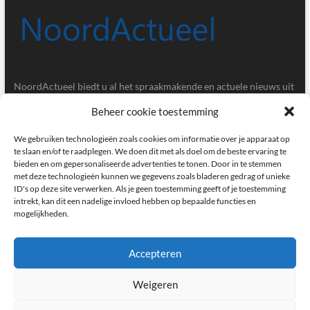
NoordActueel biedt u al het spraakmakende en actuele nieuws uit
de provincies Groningen en Drenthe.
Beheer cookie toestemming
Gegevens
We gebruiken technologieën zoals cookies om informatie over je apparaat op
te slaan en/of te raadplegen. We doen dit met als doel om de beste ervaring te
bieden en om gepersonaliseerde advertenties te tonen. Door in te stemmen
Postbus 5020, 9700GA, Groningen
met deze technologieën kunnen we gegevens zoals bladeren gedrag of unieke
ID's op deze site verwerken. Als je geen toestemming geeft of je toestemming
redactie@noordactueel.nl
intrekt, kan dit een nadelige invloed hebben op bepaalde functies en
mogelijkheden.
facebook
twitter
instagram
Accepteren
Weigeren
NoordActueel – Het laatste nieuws uit Groningen en Drenthe
|
Designed by:
Theme Freesia
|
WordPress
| © Copyright All right reserved