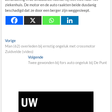
ziekenhuis. De motor en de auto raakten beide dusdanig
beschadigd dat ze door een berger zijn weggesleept.
Berichtnavigatie
Previous
Vorige
post:
Man (62) overleden bij ernstig ongeluk met crossmotor
Zuidvelde (video)
Next
Volgende
post:
Twee gewonden bij fors auto ongeluk bij De Punt