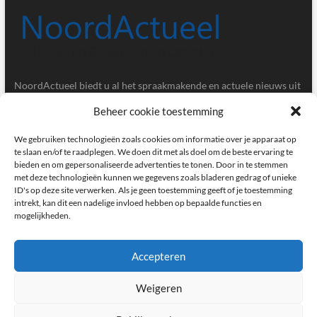
NoordActueel biedt u al het spraakmakende en actuele nieuws uit
de provincies Groningen en Drenthe.
Beheer cookie toestemming
Gegevens
We gebruiken technologieën zoals cookies om informatie over je apparaat op
te slaan en/of te raadplegen. We doen dit met als doel om de beste ervaring te
bieden en om gepersonaliseerde advertenties te tonen. Door in te stemmen
Postbus 5020, 9700GA, Groningen
met deze technologieën kunnen we gegevens zoals bladeren gedrag of unieke
ID's op deze site verwerken. Als je geen toestemming geeft of je toestemming
redactie@noordactueel.nl
intrekt, kan dit een nadelige invloed hebben op bepaalde functies en
mogelijkheden.
facebook
twitter
instagram
Accepteren
Weigeren
NoordActueel – Het laatste nieuws uit Groningen en Drenthe
|
Designed by:
Theme Freesia
|
WordPress
| © Copyright All right reserved