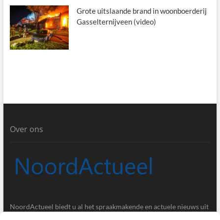
Grote uitslaande brand in woonboerderij
Gasselternijveen (video)
Over ons
NoordActueel biedt u al het spraakmakende en actuele nieuws uit
de provincies Groningen en Drenthe.