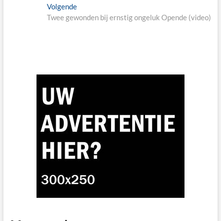
Next
Volgende
post:
Twee gewonden bij ernstig ongeluk Opende (video)