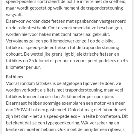
speed-pedelecs controleert de politie in feite niet de snelheid,
maar wordt getoetst op welk moment de trapondersteuning
wegvalt.
Daarvoor worden deze fietsen met spanbanden vastgesnoerd
op de rollentestbank. Om te voorkomen dat ze beschadigen,
worden hiervoor haken met zacht materiaal gebruikt.
Vervolgens zal een politiemedewerker zelf op de e-bike,
fatbike of speed-pedelec fietsen tot de trapondersteuning
ophoudt. De wettelijke grens ligt bij elektrische fietsen en
fatbikes op 25 kilometer per uur en voor speed-pedelecs op 45
kilometer per uur.
Fatbikes
Vooral rondom fatbikes is de afgelopen tijd veel te doen. Ze
worden verkocht als fiets met trapondersteuning, maar veel
fatbikes kunnen harder dan 25 kilometer per uur rijden.
Daarnaast hebben sommige exemplaren een motor van meer
dan 250Watt of een gashendel. Ook dat mag niet. Voor de wet
zijn het dan – net als speed-pedelecs – in feite bromfietsen. Dit
betekent dat ze een typegoedkeuring, WA-verzekering en
kenteken moeten hebben. Ook moet de berijder een rijbewijs