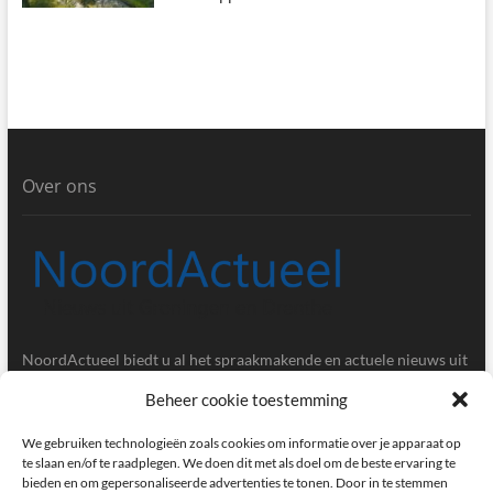
Over ons
NoordActueel biedt u al het spraakmakende en actuele nieuws uit
de provincies Groningen en Drenthe.
Beheer cookie toestemming
Gegevens
We gebruiken technologieën zoals cookies om informatie over je apparaat op
te slaan en/of te raadplegen. We doen dit met als doel om de beste ervaring te
bieden en om gepersonaliseerde advertenties te tonen. Door in te stemmen
Postbus 5020, 9700GA, Groningen