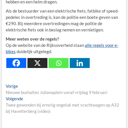
hebben en een helm dragen.
Als de bestuurder van een elektrische fiets, fatbike of speed-
pedelec in overtreding is, kan de politie een boete geven van
€290. Bij meerdere overtredingen mag de politie de
elektrische fiets ook in beslag nemen en vernietigen.
Meer weten over de regels?
Op de website van de Rijksoverheid staan
alle regels voor e-
bikes
duidelijk uitgelegd.
Berichtnavigatie
Previous
Vorige
post:
Nieuwe bushaltes Julianaplein vanaf vrijdag 9 februari
Next
Volgende
post:
Twee gewonden bij ernstig ongeluk met vrachtwagen op A32
bij Havelterberg (video)