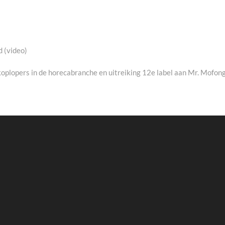
d (video)
oplopers in de horecabranche en uitreiking 12e label aan Mr. Mofon