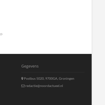
go
Gegevens
Postbus 5020, 9700GA, Groningen
redactie@noordactueel.nl