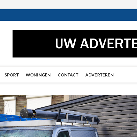
ctueel – Het laatste nieuw
UWS UIT GRONINGEN EN DRENTHE
he
SPORT
WONINGEN
CONTACT
ADVERTEREN