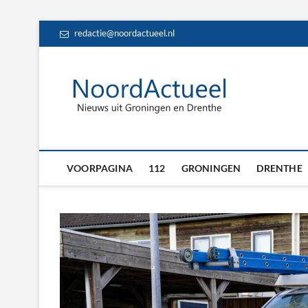
Skip
redactie@noordactueel.nl
to
content
NoordA
HET LAATSTE NIE
Drent
VOORPAGINA
112
GRONINGEN
DRENTHE