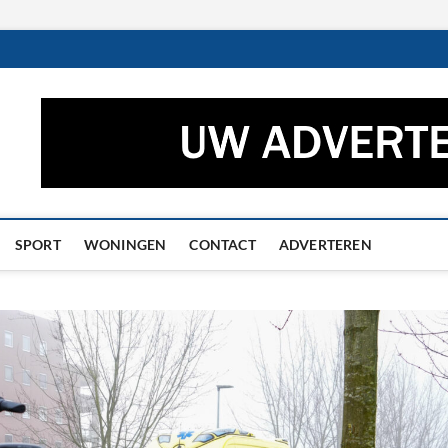
ctueel – Het laatste nieuw
UWS UIT GRONINGEN EN DRENTHE
he
SPORT
WONINGEN
CONTACT
ADVERTEREN