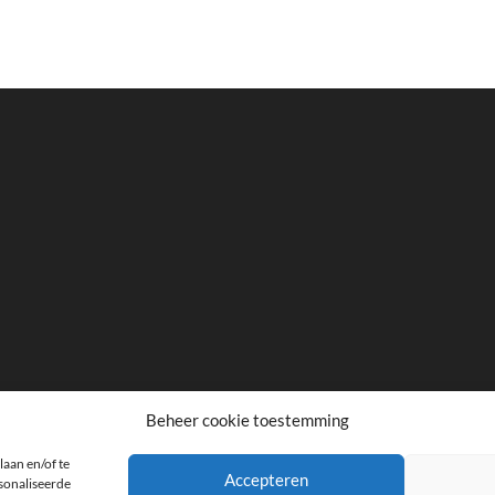
Beheer cookie toestemming
laan en/of te
facebook
twitter
instagram
Accepteren
rsonaliseerde