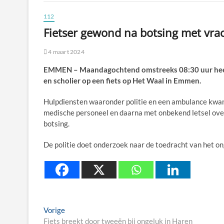
112
Fietser gewond na botsing met vr
4 maart 2024
EMMEN – Maandagochtend omstreeks 08:30 uur heeft
en scholier op een fiets op Het Waal in Emmen.
Hulpdiensten waaronder politie en een ambulance kwame
medische personeel en daarna met onbekend letsel over
botsing.
De politie doet onderzoek naar de toedracht van het ong
Berichtnavigatie
Previous
Vorige
post:
Fiets breekt door tweeën bij ongeluk in Haren