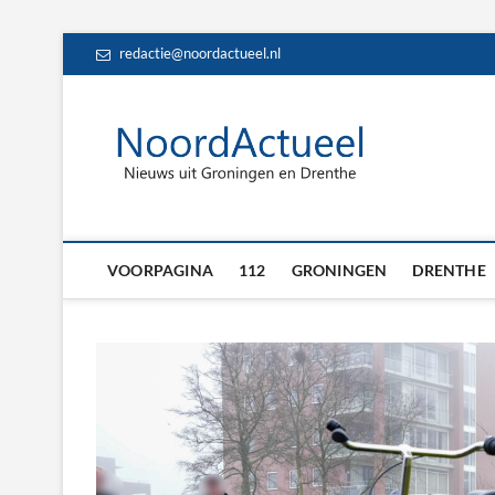
Skip
redactie@noordactueel.nl
to
content
NoordA
HET LAATSTE NIE
Drent
VOORPAGINA
112
GRONINGEN
DRENTHE