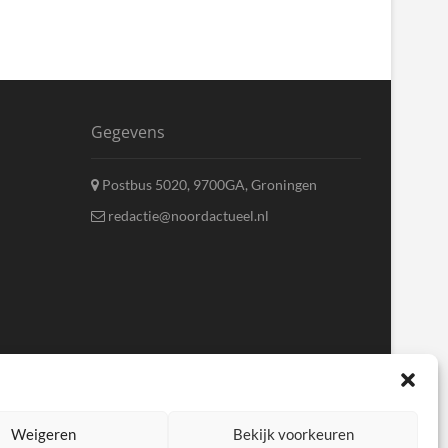
Gegevens
Postbus 5020, 9700GA, Groningen
redactie@noordactueel.nl
Weigeren
Bekijk voorkeuren