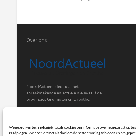
Over ons
NoordActueel biedt u al het
spraakmakende en actuele nieuws uit de
provincies Groningen en Drenthe.
We gebruiken technologieën zoals cookies om informatie over je apparaat op te s
raadplegen. We doen dit met als doel om de beste ervaring te bieden en om gepe