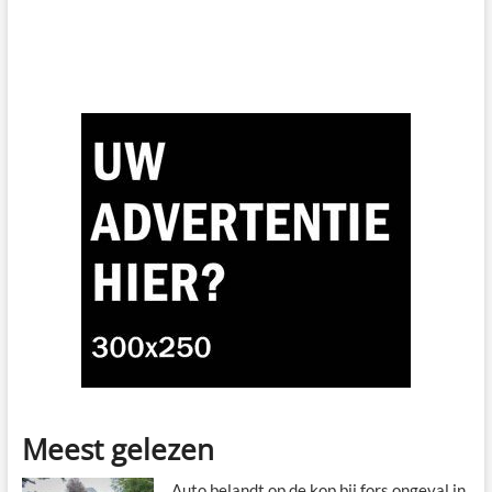
Meest gelezen
Auto belandt op de kop bij fors ongeval in