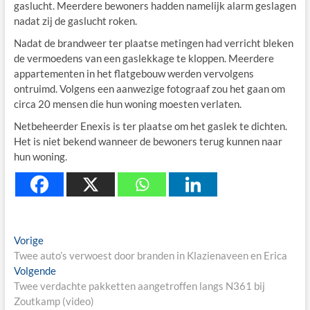
gaslucht. Meerdere bewoners hadden namelijk alarm geslagen
nadat zij de gaslucht roken.
Nadat de brandweer ter plaatse metingen had verricht bleken
de vermoedens van een gaslekkage te kloppen. Meerdere
appartementen in het flatgebouw werden vervolgens
ontruimd. Volgens een aanwezige fotograaf zou het gaan om
circa 20 mensen die hun woning moesten verlaten.
Netbeheerder Enexis is ter plaatse om het gaslek te dichten.
Het is niet bekend wanneer de bewoners terug kunnen naar
hun woning.
Berichtnavigatie
Previous
Vorige
post:
Twee auto’s verwoest door branden in Klazienaveen en Erica
Next
Volgende
post:
Twee verdachte pakketten aangetroffen langs N361 bij
Zoutkamp (video)