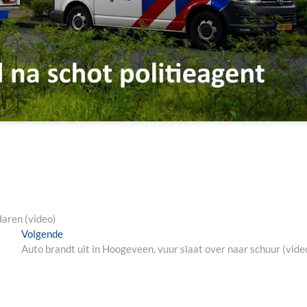
aren (video)
Next
Volgende
post:
Auto brandt uit in Hoogeveen, vuur slaat over naar schuur (vide