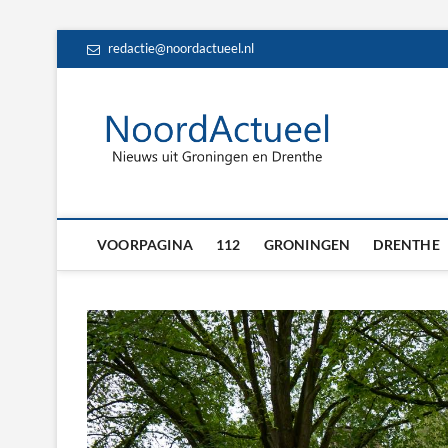
Skip
redactie@noordactueel.nl
to
content
NoordA
HET LAATSTE NIE
Drent
VOORPAGINA
112
GRONINGEN
DRENTHE