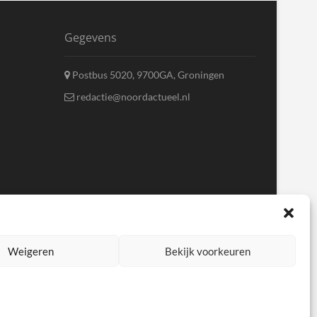
Gegevens
Postbus 5020, 9700GA, Groningen
redactie@noordactueel.nl
Weigeren
Bekijk voorkeuren