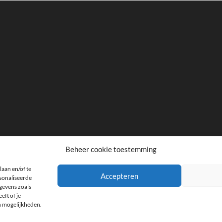
Beheer cookie toestemming
laan en/of te
facebook
twitter
instagram
Accepteren
rsonaliseerde
gevens zoals
eft of je
n mogelijkheden.
the
| Designed by:
Theme Freesia
|
WordPress
| © Copyright All right reserved