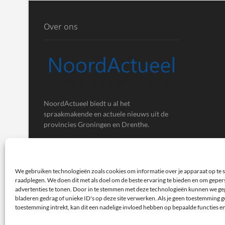
Over ons
NoordActueel biedt u al het
spraakmakende en actuele nieuws uit de
provincies Groningen en Drenthe.
We gebruiken technologieën zoals cookies om informatie over je apparaat op te s
raadplegen. We doen dit met als doel om de beste ervaring te bieden en om gepe
advertenties te tonen. Door in te stemmen met deze technologieën kunnen we ge
bladeren gedrag of unieke ID's op deze site verwerken. Als je geen toestemming ge
toestemming intrekt, kan dit een nadelige invloed hebben op bepaalde functies e
NoordActueel – Het laatste nieuws uit Groningen en Dren