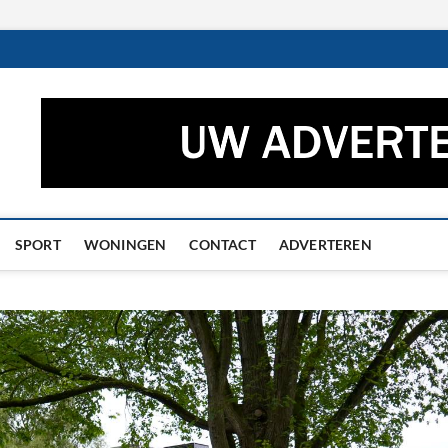
ctueel – Het laatste nieuw
UWS UIT GRONINGEN EN DRENTHE
he
SPORT
WONINGEN
CONTACT
ADVERTEREN