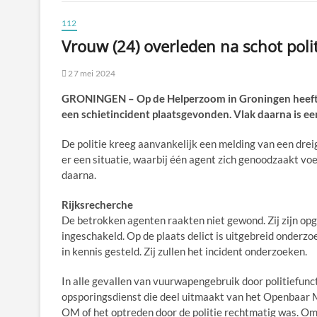
112
Vrouw (24) overleden na schot polit
27 mei 2024
GRONINGEN – Op de Helperzoom in Groningen heeft i
een schietincident plaatsgevonden. Vlak daarna is ee
De politie kreeg aanvankelijk een melding van een drei
er een situatie, waarbij één agent zich genoodzaakt v
daarna.
Rijksrecherche
De betrokken agenten raakten niet gewond. Zij zijn opg
ingeschakeld. Op de plaats delict is uitgebreid onderzo
in kennis gesteld. Zij zullen het incident onderzoeken.
In alle gevallen van vuurwapengebruik door politiefunct
opsporingsdienst die deel uitmaakt van het Openbaar Mi
OM of het optreden door de politie rechtmatig was. Om 