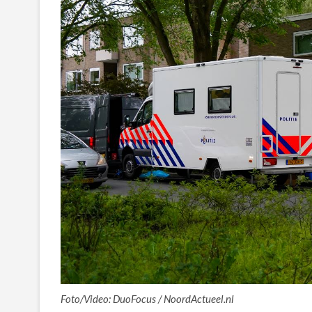
Foto/Video: DuoFocus / NoordActueel.nl