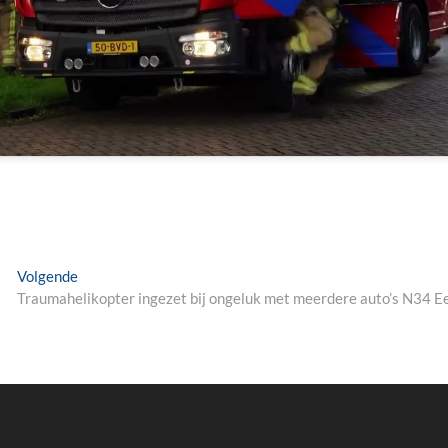
Next
Volgende
post:
Traumahelikopter ingezet bij ongeluk met meerdere auto’s N34 E