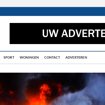
ctueel – Het laatste nieuw
UWS UIT GRONINGEN EN DRENTHE
he
SPORT
WONINGEN
CONTACT
ADVERTEREN