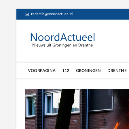
Skip
redactie@noordactueel.nl
to
content
NoordA
HET LAATSTE NIE
Drent
VOORPAGINA
112
GRONINGEN
DRENTHE