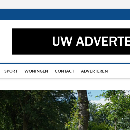
ctueel – Het laatste nieuw
UWS UIT GRONINGEN EN DRENTHE
he
SPORT
WONINGEN
CONTACT
ADVERTEREN