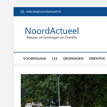
Skip
redactie@noordactueel.nl
to
content
NoordA
HET LAATSTE NIE
Drent
VOORPAGINA
112
GRONINGEN
DRENTHE