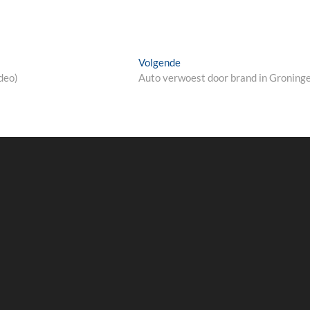
Next
Volgende
post:
deo)
Auto verwoest door brand in Groning