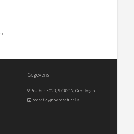
en
Gegevens
Postbus 5020, 9700GA, Groningen
redactie@noordactueel.nl