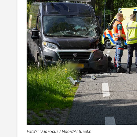
Foto's: DuoFocus / NoordActueel.nl