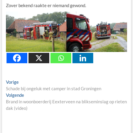
Zover bekend raakte er niemand gewond.
Berichtnavigatie
Previous
Vorige
post:
Schade bij ongeluk met camper in stad Groningen
Next
Volgende
post:
Brand in woonboerderij Eexterveen na blikseminslag op rieten
dak (video)