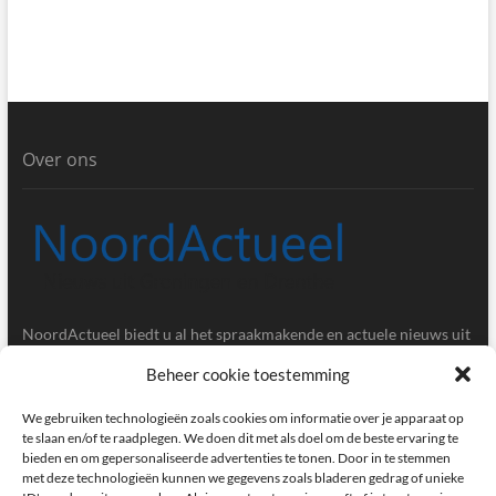
Over ons
NoordActueel biedt u al het spraakmakende en actuele nieuws uit
de provincies Groningen en Drenthe.
Beheer cookie toestemming
Gegevens
We gebruiken technologieën zoals cookies om informatie over je apparaat op
te slaan en/of te raadplegen. We doen dit met als doel om de beste ervaring te
bieden en om gepersonaliseerde advertenties te tonen. Door in te stemmen
Postbus 5020, 9700GA, Groningen
met deze technologieën kunnen we gegevens zoals bladeren gedrag of unieke