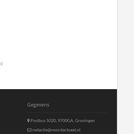
o)
Gegevens
Postbus 5020, 9700GA, Groningen
redactie@noordactueel.nl