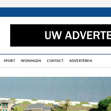
ctueel – Het laatste nieuw
UWS UIT GRONINGEN EN DRENTHE
he
SPORT
WONINGEN
CONTACT
ADVERTEREN