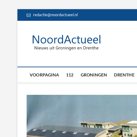
Skip
redactie@noordactueel.nl
to
content
NoordA
HET LAATSTE NIE
Drent
VOORPAGINA
112
GRONINGEN
DRENTHE