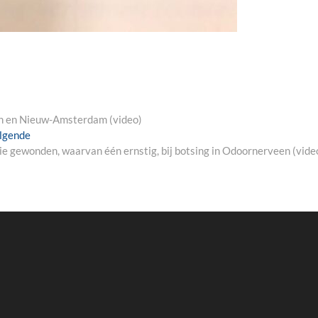
n en Nieuw-Amsterdam (video)
Next
lgende
post:
ie gewonden, waarvan één ernstig, bij botsing in Odoornerveen (vide