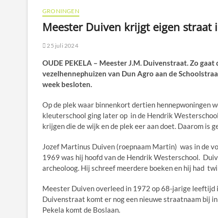
GRONINGEN
Meester Duiven krijgt eigen straat
25 juli 2024
OUDE PEKELA – Meester J.M. Duivenstraat. Zo gaat 
vezelhennephuizen van Dun Agro aan de Schoolstraat
week besloten.
Op de plek waar binnenkort dertien hennepwoningen w
kleuterschool ging later op in de Hendrik Westerscho
krijgen die de wijk en de plek eer aan doet. Daarom is 
Jozef Martinus Duiven (roepnaam Martin) was in de vo
1969 was hij hoofd van de Hendrik Westerschool. Dui
archeoloog. Hij schreef meerdere boeken en hij had tw
Meester Duiven overleed in 1972 op 68-jarige leeftijd 
Duivenstraat komt er nog een nieuwe straatnaam bij i
Pekela komt de Boslaan.