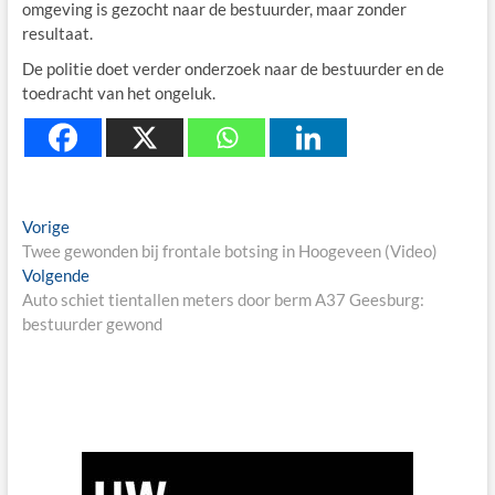
omgeving is gezocht naar de bestuurder, maar zonder
resultaat.
De politie doet verder onderzoek naar de bestuurder en de
toedracht van het ongeluk.
Berichtnavigatie
Previous
Vorige
post:
Twee gewonden bij frontale botsing in Hoogeveen (Video)
Next
Volgende
post:
Auto schiet tientallen meters door berm A37 Geesburg:
bestuurder gewond