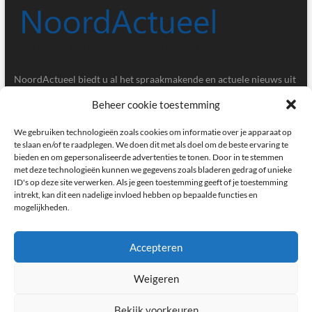
NoordActueel biedt u al het spraakmakende en actuele nieuws uit
de provincies Groningen en Drenthe.
Beheer cookie toestemming
Gegevens
We gebruiken technologieën zoals cookies om informatie over je apparaat op
te slaan en/of te raadplegen. We doen dit met als doel om de beste ervaring te
bieden en om gepersonaliseerde advertenties te tonen. Door in te stemmen
Postbus 5020, 9700GA, Groningen
met deze technologieën kunnen we gegevens zoals bladeren gedrag of unieke
ID's op deze site verwerken. Als je geen toestemming geeft of je toestemming
redactie@noordactueel.nl
intrekt, kan dit een nadelige invloed hebben op bepaalde functies en
mogelijkheden.
facebook
twitter
instagram
Accepteren
Weigeren
NoordActueel – Het laatste nieuws uit Groningen en Drenthe
|
Designed by:
Theme Freesia
|
WordPress
| © Copyright All right reserved
Bekijk voorkeuren