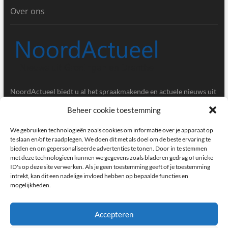
Over ons
NoordActueel biedt u al het spraakmakende en actuele nieuws uit
de provincies Groningen en Drenthe.
Beheer cookie toestemming
Gegevens
We gebruiken technologieën zoals cookies om informatie over je apparaat op
te slaan en/of te raadplegen. We doen dit met als doel om de beste ervaring te
bieden en om gepersonaliseerde advertenties te tonen. Door in te stemmen
Postbus 5020, 9700GA, Groningen
met deze technologieën kunnen we gegevens zoals bladeren gedrag of unieke
ID's op deze site verwerken. Als je geen toestemming geeft of je toestemming
redactie@noordactueel.nl
intrekt, kan dit een nadelige invloed hebben op bepaalde functies en
mogelijkheden.
facebook
twitter
instagram
Accepteren