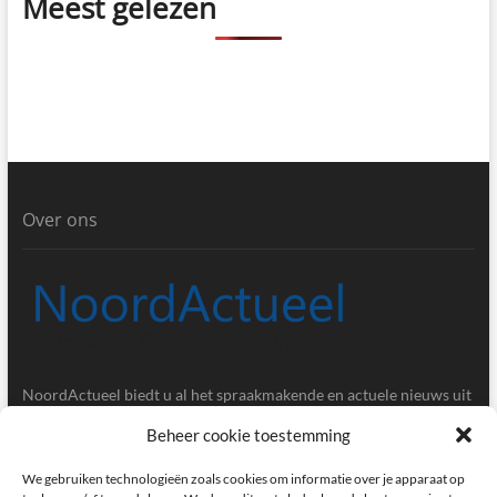
Meest gelezen
Over ons
NoordActueel biedt u al het spraakmakende en actuele nieuws uit
de provincies Groningen en Drenthe.
Beheer cookie toestemming
Gegevens
We gebruiken technologieën zoals cookies om informatie over je apparaat op