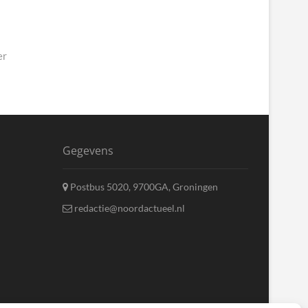
er
Gegevens
Postbus 5020, 9700GA, Groningen
redactie@noordactueel.nl