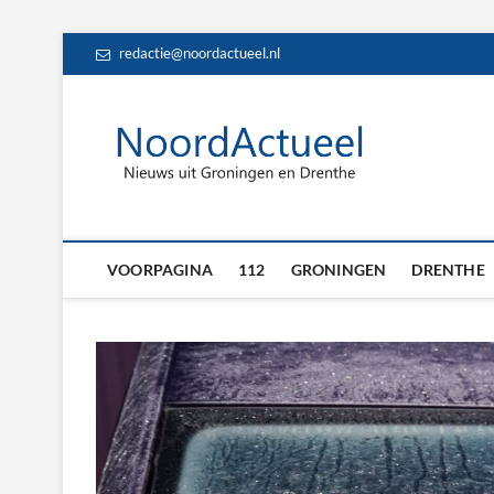
Skip
redactie@noordactueel.nl
to
content
NoordA
HET LAATSTE NIE
Drent
VOORPAGINA
112
GRONINGEN
DRENTHE