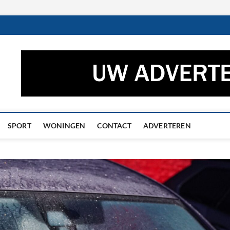
ctueel – Het laatste nieuw
UWS UIT GRONINGEN EN DRENTHE
he
SPORT
WONINGEN
CONTACT
ADVERTEREN