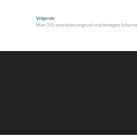
Next
Volgende
post:
Man (50) overleden ongeval vrachtwagen Scharm