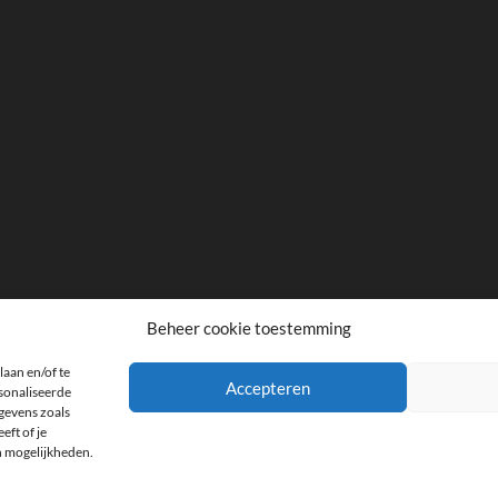
Beheer cookie toestemming
laan en/of te
facebook
twitter
instagram
Accepteren
rsonaliseerde
gevens zoals
eft of je
n mogelijkheden.
the
| Designed by:
Theme Freesia
|
WordPress
| © Copyright All right reserved