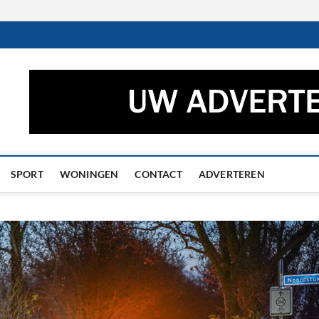
ctueel – Het laatste nieuw
UWS UIT GRONINGEN EN DRENTHE
he
SPORT
WONINGEN
CONTACT
ADVERTEREN