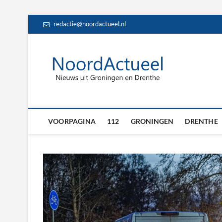
Skip
redactie@noordactueel.nl
to
content
NoordA
HET LAATSTE NIE
Drent
VOORPAGINA
112
GRONINGEN
DRENTHE