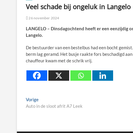
Veel schade bij ongeluk in Langelo
26 november 2024
LANGELO – Dinsdagochtend heeft er een eenzijdig o
Langelo.
De bestuurder van een bestelbus had een bocht gemist. 
berm lag geramd. Het busje raakte fors beschadigd aan 
chauffeur kwam met de schrik vrij.
Berichtnavigatie
Previous
Vorige
post:
Auto in de sloot afrit A7 Leek