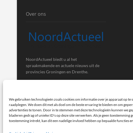
Over ons
NoordActueel biedt u al het
spraakmakende en actuele nieuws uit de
provincies Groningen en Drenthe.
We gebruiken technologieën zoals cookies om informatie over je apparaat op te s
raadplegen. We doen dit met als doel om de beste ervaring te bieden en om gepe
advertenties te tonen. Door in te stemmen met deze technologieën kunnen we ge
bladeren gedrag of unieke ID's op deze site verwerken. Als je geen toestemming ge
toestemming intrekt, kan dit een nadelige invloed hebben op bepaalde functies e
NoordActueel – Het laatste nieuws uit Groningen en Dren