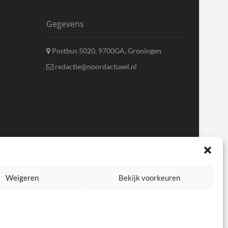
Gegevens
Postbus 5020, 9700GA, Groningen
redactie@noordactueel.nl
Weigeren
Bekijk voorkeuren