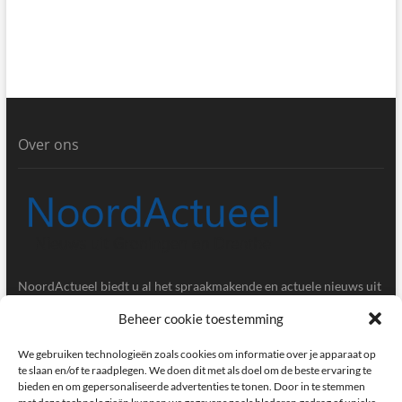
Over ons
NoordActueel biedt u al het spraakmakende en actuele nieuws uit
de provincies Groningen en Drenthe.
Beheer cookie toestemming
Gegevens
We gebruiken technologieën zoals cookies om informatie over je apparaat op
te slaan en/of te raadplegen. We doen dit met als doel om de beste ervaring te
bieden en om gepersonaliseerde advertenties te tonen. Door in te stemmen
Postbus 5020, 9700GA, Groningen