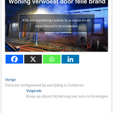
Klik om marketing cookies te accepteren en
deze inhoud in te schakelen
Berichtnavigatie
Previous
Vorige
post:
Fietsster lichtgewond bij aanrijding in Zuidlaren
Next
Volgende
post:
Busje op zijkant bij botsing met auto in Groningen