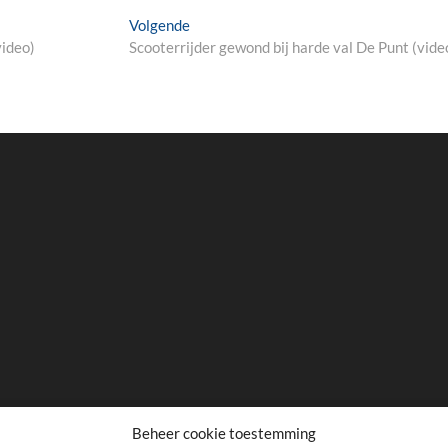
Next
Volgende
post:
video)
Scooterrijder gewond bij harde val De Punt (vide
Beheer cookie toestemming