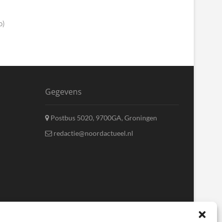
o)
Gegevens
Postbus 5020, 9700GA, Groningen
redactie@noordactueel.nl