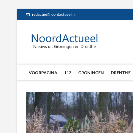
Skip
redactie@noordactueel.nl
to
content
NoordA
HET LAATSTE NIE
Drent
VOORPAGINA
112
GRONINGEN
DRENTHE