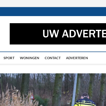
ctueel – Het laatste nieuw
UWS UIT GRONINGEN EN DRENTHE
he
SPORT
WONINGEN
CONTACT
ADVERTEREN