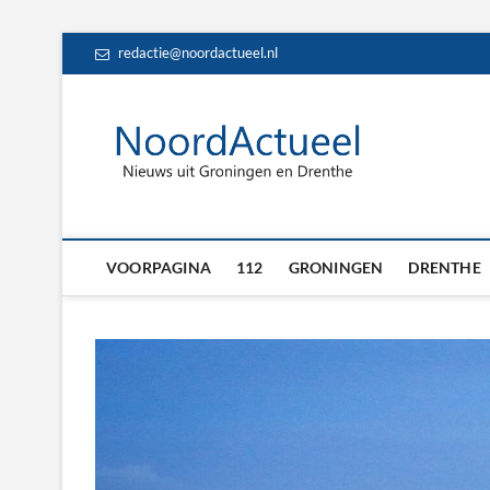
Skip
redactie@noordactueel.nl
to
content
NoordA
HET LAATSTE NIE
Drent
VOORPAGINA
112
GRONINGEN
DRENTHE