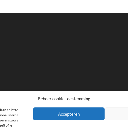
Beheer cookie toestemming
laan en/of te
facebook
twitter
instagram
Accepteren
rsonaliseerde
gevens zoals
eft of je