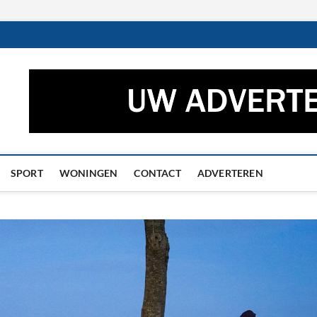
ctueel – Het laatste nieuw
UWS UIT GRONINGEN EN DRENTHE
he
SPORT
WONINGEN
CONTACT
ADVERTEREN