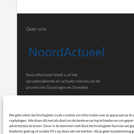
Over ons
NoordActueel biedt u al het
spraakmakende en actuele nieuws uit de
provincies Groningen en Drenthe.
We gebruiken technologieën zoals cookies om informatie over je apparaat op te s
raadplegen. We doen dit met als doel om de beste ervaring te bieden en om gepe
advertenties te tonen. Door in te stemmen met deze technologieën kunnen we ge
bladeren gedrag of unieke ID's op deze site verwerken. Als je geen toestemming ge