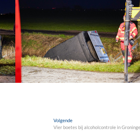
Next
Volgende
post:
Vier boetes bij alcoholcontrole in Groning