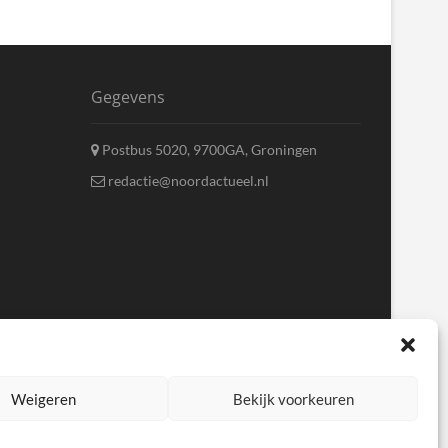
Gegevens
Postbus 5020, 9700GA, Groningen
redactie@noordactueel.nl
Weigeren
Bekijk voorkeuren