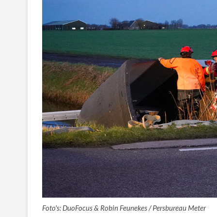
Foto's: DuoFocus & Robin Feunekes / Persbureau Meter