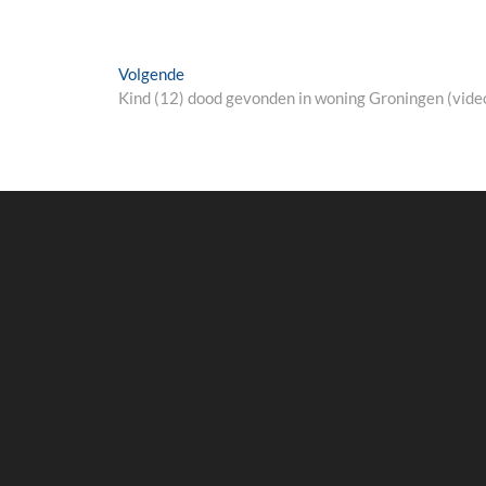
Next
Volgende
post:
Kind (12) dood gevonden in woning Groningen (vide