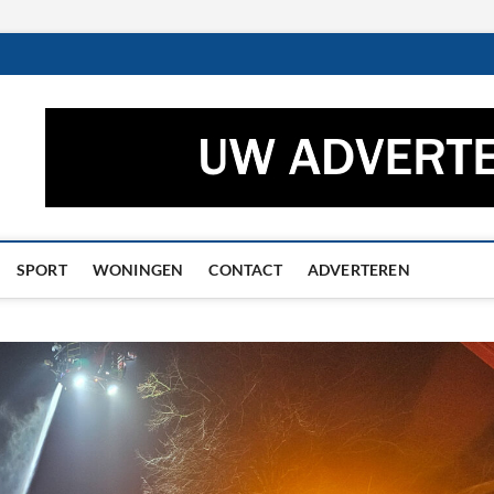
ctueel – Het laatste nieuw
UWS UIT GRONINGEN EN DRENTHE
he
SPORT
WONINGEN
CONTACT
ADVERTEREN