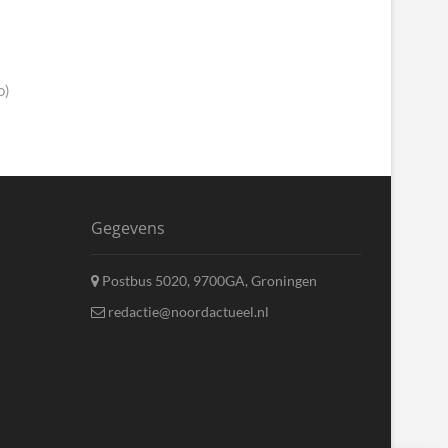
o)
Gegevens
Postbus 5020, 9700GA, Groningen
redactie@noordactueel.nl