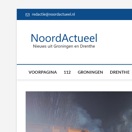
Skip
redactie@noordactueel.nl
to
content
NoordA
HET LAATSTE NIE
Drent
VOORPAGINA
112
GRONINGEN
DRENTHE