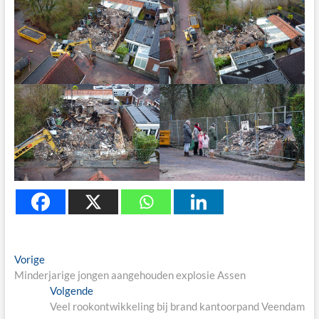
Berichtnavigatie
Previous
Vorige
post:
Minderjarige jongen aangehouden explosie Assen
Next
Volgende
post:
Veel rookontwikkeling bij brand kantoorpand Veendam