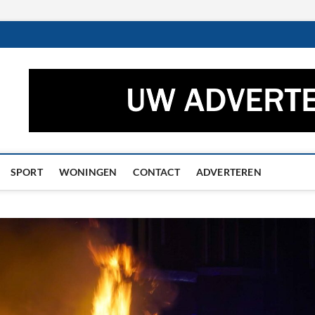
ctueel – Het laatste nieuw
UWS UIT GRONINGEN EN DRENTHE
he
SPORT
WONINGEN
CONTACT
ADVERTEREN