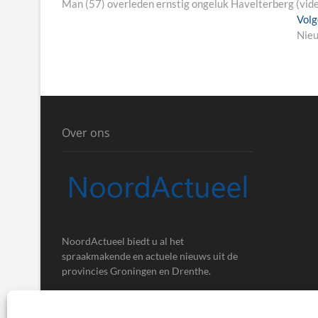
post:
Man (57) overleden ernstig ongeluk Havelterberg (vid
Vol
Nieu
Over ons
NoordActueel biedt u al het
spraakmakende en actuele nieuws uit de
provincies Groningen en Drenthe.