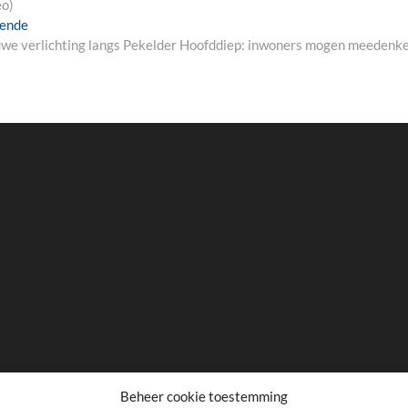
eo)
Next
gende
post:
we verlichting langs Pekelder Hoofddiep: inwoners mogen meedenk
Beheer cookie toestemming