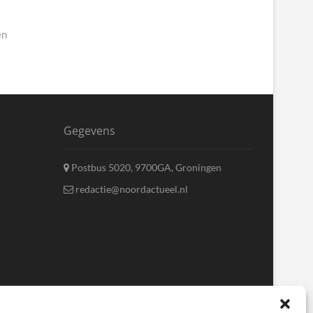
en
Gegevens
Postbus 5020, 9700GA, Groningen
redactie@noordactueel.nl