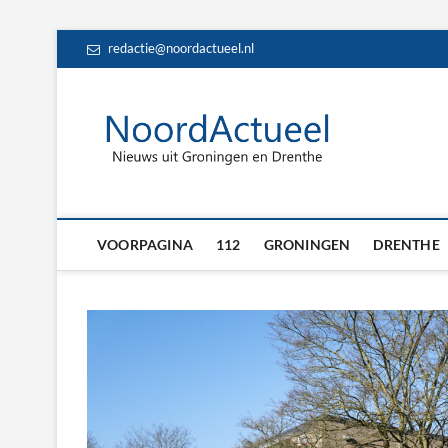
Skip
redactie@noordactueel.nl
to
content
NoordA
HET LAATSTE NIE
Drent
VOORPAGINA
112
GRONINGEN
DRENTHE