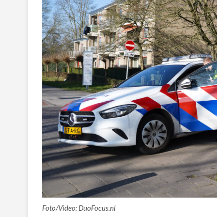
Foto/Video: DuoFocus.nl