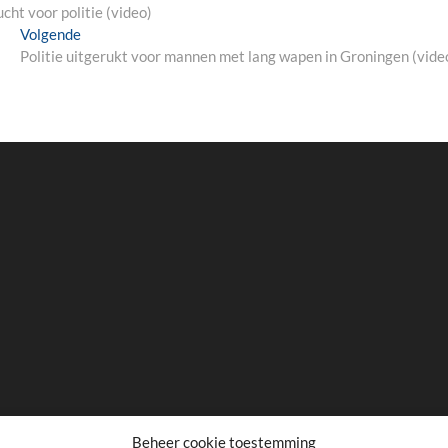
cht voor politie (video)
Next
Volgende
post:
Politie uitgerukt voor mannen met lang wapen in Groningen (vide
Beheer cookie toestemming