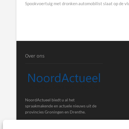
post:
Spookvoertuig met dronken automobilist slaat op de vlu
Over ons
NoordActueel biedt u al het
spraakmakende en actuele nieuws uit de
provincies Groningen en Drenthe.