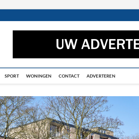
ctueel – Het laatste nieuw
UWS UIT GRONINGEN EN DRENTHE
he
SPORT
WONINGEN
CONTACT
ADVERTEREN