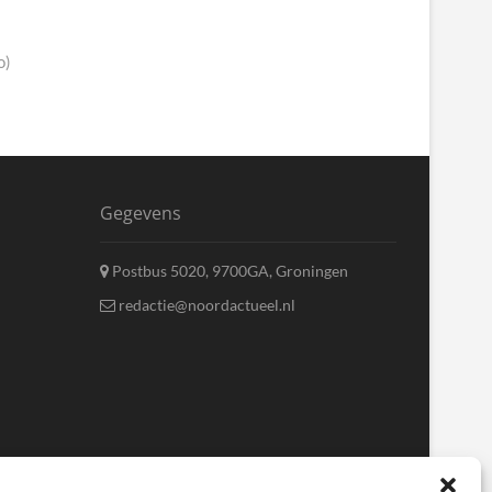
o)
Gegevens
Postbus 5020, 9700GA, Groningen
redactie@noordactueel.nl