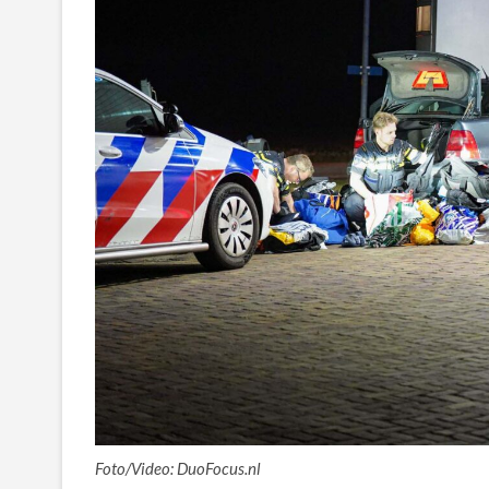
Foto/Video: DuoFocus.nl