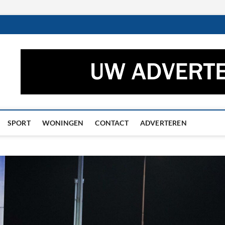
ctueel – Het laatste nieuw
UWS UIT GRONINGEN EN DRENTHE
he
SPORT
WONINGEN
CONTACT
ADVERTEREN