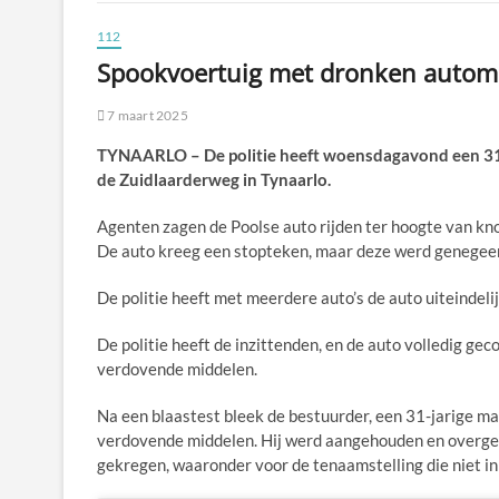
112
Spookvoertuig met dronken automobil
7 maart 2025
TYNAARLO – De politie heeft woensdagavond een 31-j
de Zuidlaarderweg in Tynaarlo.
Agenten zagen de Poolse auto rijden ter hoogte van kn
De auto kreeg een stopteken, maar deze werd genegee
De politie heeft met meerdere auto’s de auto uiteindeli
De politie heeft de inzittenden, en de auto volledig g
verdovende middelen.
Na een blaastest bleek de bestuurder, een 31-jarige man
verdovende middelen. Hij werd aangehouden en overgeb
gekregen, waaronder voor de tenaamstelling die niet in