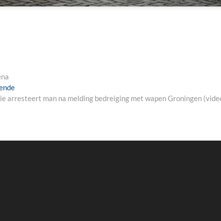
ena
Next
ende
post:
tie arresteert man na melding bedreiging met wapen Groningen (vide