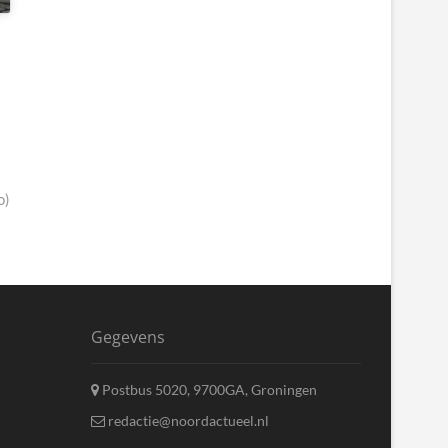
o)
Gegevens
Postbus 5020, 9700GA, Groningen
redactie@noordactueel.nl