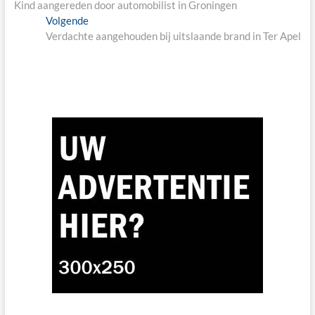
post:
Kind aangereden door automobilist in Groningen
Next
Volgende
post:
Verdachte aangehouden bij uitslaande brand in Ter Apel