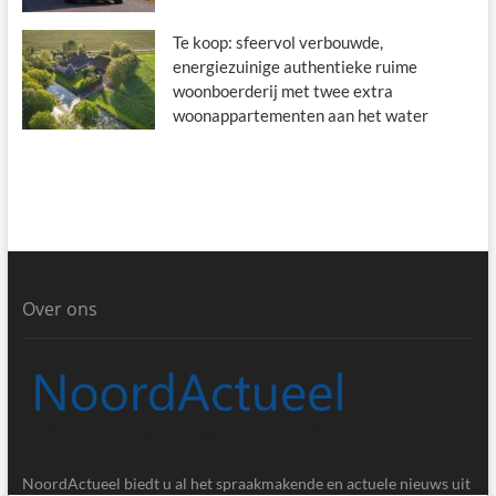
Te koop: sfeervol verbouwde,
energiezuinige authentieke ruime
woonboerderij met twee extra
woonappartementen aan het water
Over ons
NoordActueel biedt u al het spraakmakende en actuele nieuws uit