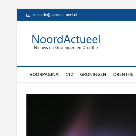
Skip
redactie@noordactueel.nl
to
content
NoordA
HET LAATSTE NIE
Drent
VOORPAGINA
112
GRONINGEN
DRENTHE