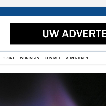
ctueel – Het laatste nieuw
UWS UIT GRONINGEN EN DRENTHE
he
SPORT
WONINGEN
CONTACT
ADVERTEREN