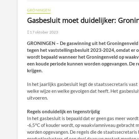
GRONINGEN
Gasbesluit moet duidelijker: Gron
17 oktober 2023
GRONINGEN – De gaswinning uit het Groningenveld is 
tegen het vaststellingsbesluit 2023-2024, omdat er on
wordt bepaald wanneer het Groningenveld op waakvl
een koude periode kunnen worden opgevangen. De regi
krijgen.
In het jaarlijks gasbesluit legt de staatssecretaris v
welke wijze en welke gevolgen dat heeft. Het gasbesl
uitvoeren.
Regels onduidelijk en tegenstrijdig
In het gasbesluit is bepaald dat er geen gas meer word
-6,5°C of kouder wordt, op waakvlamniveau gebracht mo
worden opgevangen. De regels die de staatssecretaris hier
productieclusters of een deel daarvan gestart moeten