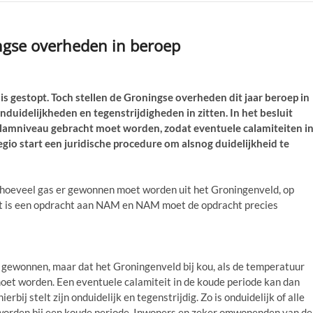
ingse overheden in beroep
gestopt. Toch stellen de Groningse overheden dit jaar beroep in
duidelijkheden en tegenstrijdigheden in zitten. In het besluit
amniveau gebracht moet worden, zodat eventuele calamiteiten i
o start een juridische procedure om alsnog duidelijkheid te
ast hoeveel gas er gewonnen moet worden uit het Groningenveld, op
uit is een opdracht aan NAM en NAM moet de opdracht precies
t gewonnen, maar dat het Groningenveld bij kou, als de temperatuur
et worden. Een eventuele calamiteit in de koude periode kan dan
bij stelt zijn onduidelijk en tegenstrijdig. Zo is onduidelijk of alle
 worden bij een koude periode. Inwoners en zeker omwonenden van de