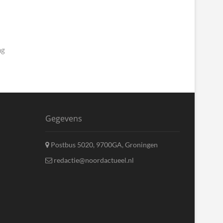
ng
Gegevens
Postbus 5020, 9700GA, Groningen
redactie@noordactueel.nl