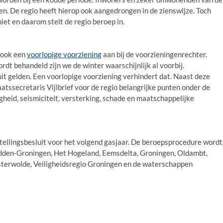
n. De regio heeft hierop ook aangedrongen in de zienswijze. Toch
niet en daarom stelt de regio beroep in.
o ook een
voorlopige voorziening
aan bij de voorzieningenrechter.
dt behandeld zijn we de winter waarschijnlijk al voorbij.
uit gelden. Een voorlopige voorziening verhindert dat. Naast deze
aatssecretaris Vijlbrief voor de regio belangrijke punten onder de
gheid, seismiciteit, versterking, schade en maatschappelijke
tellingsbesluit voor het volgend gasjaar. De beroepsprocedure wordt
idden-Groningen, Het Hogeland, Eemsdelta, Groningen, Oldambt,
terwolde, Veiligheidsregio Groningen en de waterschappen