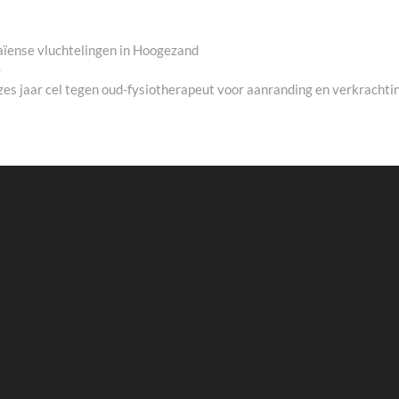
ïense vluchtelingen in Hoogezand
Next
e
post:
zes jaar cel tegen oud-fysiotherapeut voor aanranding en verkrachti