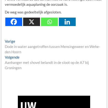
vermoedelijk aquaplaning de oorzaak is.
De weg was gedeeltelijk afgesloten.
Berichtnavigatie
Previous
Vorige
post:
Dode in water aangetroffen tussen Mensingeweer en Wehe-
den Hoorn
Next
Volgende
post:
Aanhanger met shovel belandt in de sloot op de A7 bij
Groningen