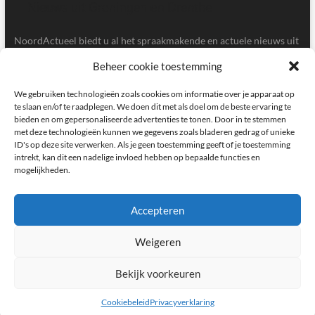
NoordActueel biedt u al het spraakmakende en actuele nieuws uit
de provincies Groningen en Drenthe.
Beheer cookie toestemming
Gegevens
We gebruiken technologieën zoals cookies om informatie over je apparaat op
te slaan en/of te raadplegen. We doen dit met als doel om de beste ervaring te
bieden en om gepersonaliseerde advertenties te tonen. Door in te stemmen
Postbus 5020, 9700GA, Groningen
met deze technologieën kunnen we gegevens zoals bladeren gedrag of unieke
ID's op deze site verwerken. Als je geen toestemming geeft of je toestemming
redactie@noordactueel.nl
intrekt, kan dit een nadelige invloed hebben op bepaalde functies en
mogelijkheden.
facebook
twitter
instagram
Accepteren
Weigeren
NoordActueel – Het laatste nieuws uit Groningen en Drenthe
|
Designed by:
Theme Freesia
|
WordPress
| © Copyright All right reserved
Bekijk voorkeuren
Cookiebeleid
Privacyverklaring