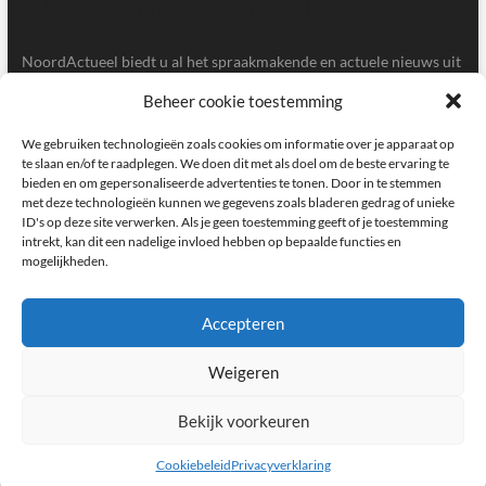
NoordActueel biedt u al het spraakmakende en actuele nieuws uit
de provincies Groningen en Drenthe.
Beheer cookie toestemming
Gegevens
We gebruiken technologieën zoals cookies om informatie over je apparaat op
te slaan en/of te raadplegen. We doen dit met als doel om de beste ervaring te
bieden en om gepersonaliseerde advertenties te tonen. Door in te stemmen
Postbus 5020, 9700GA, Groningen
met deze technologieën kunnen we gegevens zoals bladeren gedrag of unieke
ID's op deze site verwerken. Als je geen toestemming geeft of je toestemming
redactie@noordactueel.nl
intrekt, kan dit een nadelige invloed hebben op bepaalde functies en
mogelijkheden.
facebook
twitter
instagram
Accepteren
Weigeren
NoordActueel – Het laatste nieuws uit Groningen en Drenthe
|
Designed by:
Theme Freesia
|
WordPress
| © Copyright All right reserved
Bekijk voorkeuren
Cookiebeleid
Privacyverklaring