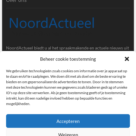
NoordActueel biedt u al het spraakmakende en actuele nieuws uit
de provincies Groningen en Drenthe.
Beheer cookie toestemming
Gegevens
We gebruiken technologieën zoals cookies om informatie over je apparaat op
te slaan en/of te raadplegen. We doen dit met als doel om de beste ervaring te
bieden en om gepersonaliseerde advertenties te tonen. Door in te stemmen
Postbus 5020, 9700GA, Groningen
met deze technologieën kunnen we gegevens zoals bladeren gedrag of unieke
ID's op deze site verwerken. Als je geen toestemming geeft of je toestemming
redactie@noordactueel.nl
intrekt, kan dit een nadelige invloed hebben op bepaalde functies en
mogelijkheden.
facebook
twitter
instagram
Accepteren
Weigeren