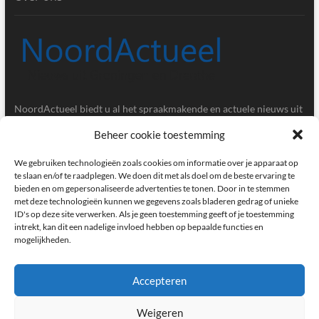
NoordActueel biedt u al het spraakmakende en actuele nieuws uit
de provincies Groningen en Drenthe.
Beheer cookie toestemming
Gegevens
We gebruiken technologieën zoals cookies om informatie over je apparaat op
te slaan en/of te raadplegen. We doen dit met als doel om de beste ervaring te
bieden en om gepersonaliseerde advertenties te tonen. Door in te stemmen
Postbus 5020, 9700GA, Groningen
met deze technologieën kunnen we gegevens zoals bladeren gedrag of unieke
ID's op deze site verwerken. Als je geen toestemming geeft of je toestemming
redactie@noordactueel.nl
intrekt, kan dit een nadelige invloed hebben op bepaalde functies en
mogelijkheden.
facebook
twitter
instagram
Accepteren
Weigeren