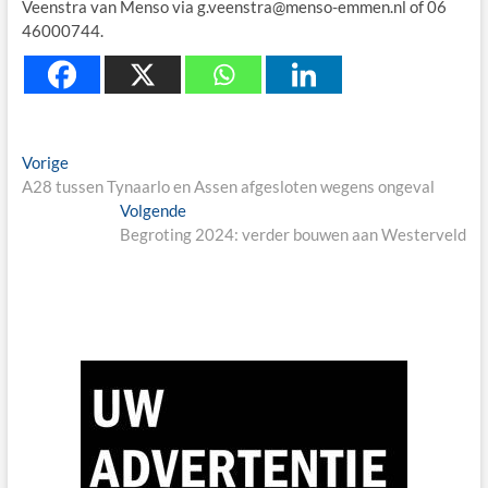
Veenstra van Menso via g.veenstra@menso-emmen.nl of 06
46000744.
Berichtnavigatie
Previous
Vorige
post:
A28 tussen Tynaarlo en Assen afgesloten wegens ongeval
Next
Volgende
post:
Begroting 2024: verder bouwen aan Westerveld