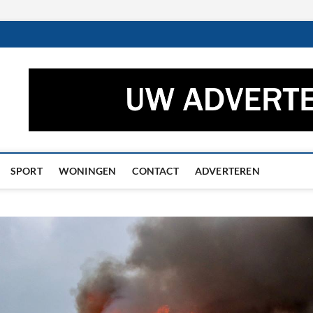
ctueel – Het laatste nieuw
UWS UIT GRONINGEN EN DRENTHE
he
SPORT
WONINGEN
CONTACT
ADVERTEREN