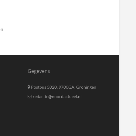
en
Gegevens
Postbus 5020, 9700GA, Groningen
redactie@noordactueel.nl