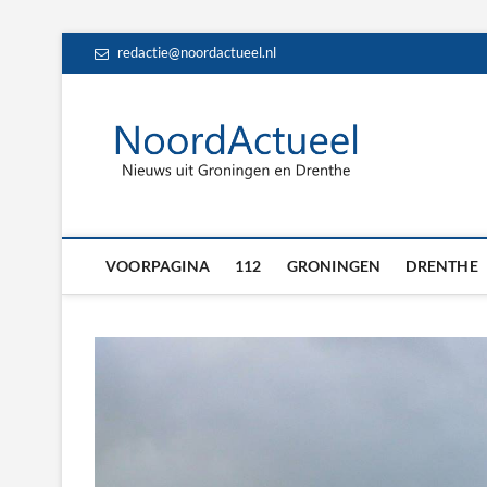
Skip
redactie@noordactueel.nl
to
content
NoordA
HET LAATSTE NIE
Drent
VOORPAGINA
112
GRONINGEN
DRENTHE