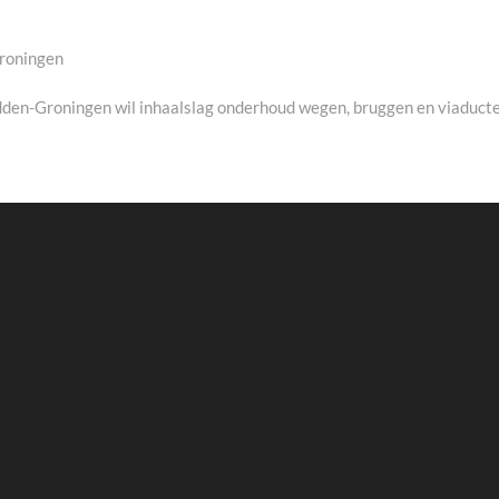
Groningen
xt
st:
den-Groningen wil inhaalslag onderhoud wegen, bruggen en viaduct