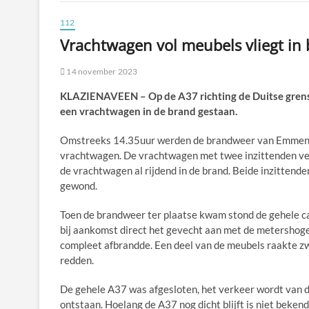
112
Vrachtwagen vol meubels vliegt in 
14 november 2023
KLAZIENAVEEN – Op de A37 richting de Duitse grens,
een vrachtwagen in de brand gestaan.
Omstreeks 14.35uur werden de brandweer van Emmen 
vrachtwagen. De vrachtwagen met twee inzittenden ve
de vrachtwagen al rijdend in de brand. Beide inzittend
gewond.
Toen de brandweer ter plaatse kwam stond de gehele c
bij aankomst direct het gevecht aan met de metersho
compleet afbrandde. Een deel van de meubels raakte z
redden.
De gehele A37 was afgesloten, het verkeer wordt van de a
ontstaan. Hoelang de A37 nog dicht blijft is niet bekend