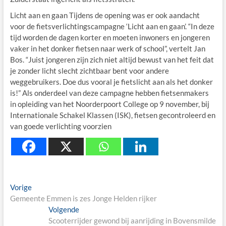
Licht aan en gaan Tijdens de opening was er ook aandacht
voor de fietsverlichtingscampagne ‘Licht aan en gaan’. “In deze
tijd worden de dagen korter en moeten inwoners en jongeren
vaker in het donker fietsen naar werk of school”, vertelt Jan
Bos. “Juist jongeren zijn zich niet altijd bewust van het feit dat
je zonder licht slecht zichtbaar bent voor andere
weggebruikers. Doe dus vooral je fietslicht aan als het donker
is!” Als onderdeel van deze campagne hebben fietsenmakers
in opleiding van het Noorderpoort College op 9 november, bij
Internationale Schakel Klassen (ISK), fietsen gecontroleerd en
van goede verlichting voorzien
Berichtnavigatie
Previous
Vorige
post:
Gemeente Emmen is zes Jonge Helden rijker
Next
Volgende
post:
Scooterrijder gewond bij aanrijding in Bovensmilde